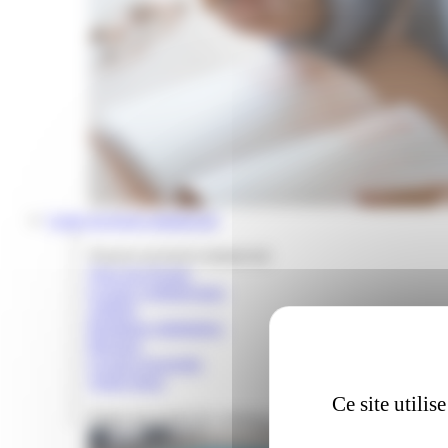
Louer un local commercial
Trouver un local commercial
Tous nos locaux
Locaux commerciaux
Ateliers
Boutiques éphémères
Bureaux
Locaux d'activités
Autres lieux
Ce site utili
Tester son projet de commerce