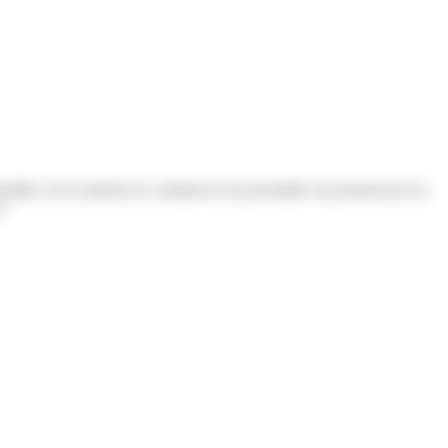
staller et de soutenir les commerces de proximité, de promouvoir un
s.