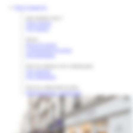
Gestion des cookies
Paris Commerces
Qui sommes nous ?
Notre histoire
Nos équipes
Presse
Revue de presse
Communiqués de presse
Documentation
Pour les artisans et les commerçants
Nos missions
Nos réalisations
Pour les collectivités locales
Redynamisation commerciale