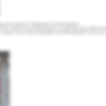
is pour soutenir les commerçants et artisans parisiens.
is Commerces et sa filiale Foncière, cet opérateur a pour mission d'in
commerce et de faciliter l'installation d'activités médicales et de service