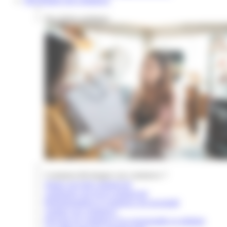
Développer son commerce
Nos fiches pratiques
Comment développer son commerce ?
Signer son bail commercial
Aménager son local commercial
Réglementation et commerce de proximité
Animer son commerce
Devenir un commerce éco-responsable et solidaire