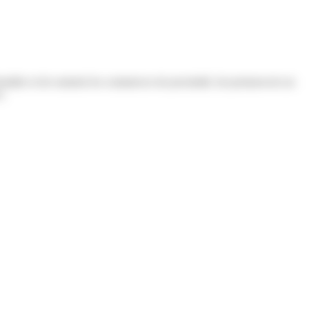
staller et de soutenir les commerces de proximité, de promouvoir un
s.