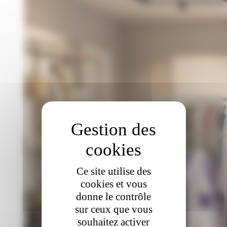
Ce site utilise des
cookies et vous
donne le contrôle
sur ceux que vous
souhaitez activer