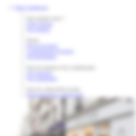
Gestion des cookies
Paris Commerces
Qui sommes nous ?
Notre histoire
Nos équipes
Presse
Revue de presse
Communiqués de presse
Documentation
Pour les artisans et les commerçants
Nos missions
Nos réalisations
Pour les collectivités locales
Redynamisation commerciale