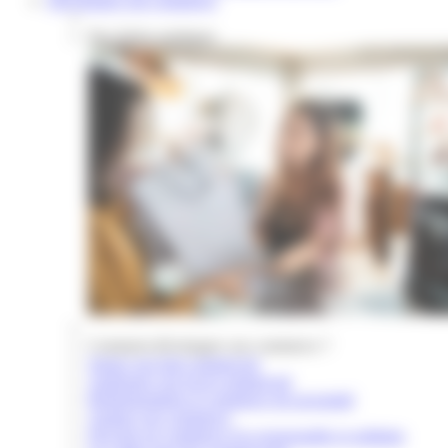
Développer son commerce
Nos fiches pratiques
Comment développer son commerce ?
Signer son bail commercial
Aménager son local commercial
Réglementation et commerce de proximité
Animer son commerce
Devenir un commerce éco-responsable et solidaire