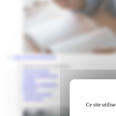
Louer un local commercial
Trouver un local commercial
Tous nos locaux
Locaux commerciaux
Ateliers
Boutiques éphémères
Bureaux
Locaux d'activités
Autres lieux
Ce site utili
Tester son projet de commerce