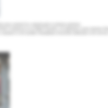
is pour soutenir les commerçants et artisans parisiens.
is Commerces et sa filiale Foncière, cet opérateur a pour mission d'in
commerce et de faciliter l'installation d'activités médicales et de service