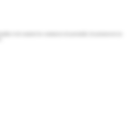
staller et de soutenir les commerces de proximité, de promouvoir un
s.