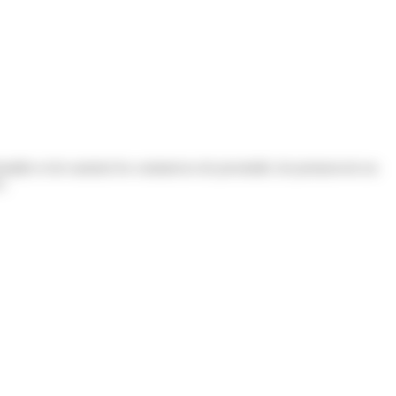
staller et de soutenir les commerces de proximité, de promouvoir un
s.