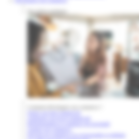
Développer son commerce
Nos fiches pratiques
Comment développer son commerce ?
Signer son bail commercial
Aménager son local commercial
Réglementation et commerce de proximité
Animer son commerce
Devenir un commerce éco-responsable et solidaire