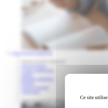
Louer un local commercial
Trouver un local commercial
Tous nos locaux
Locaux commerciaux
Ateliers
Boutiques éphémères
Bureaux
Locaux d'activités
Autres lieux
Ce site utili
Tester son projet de commerce