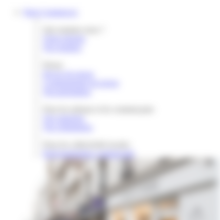
Gestion des cookies
Paris Commerces
Qui sommes nous ?
Notre histoire
Nos équipes
Presse
Revue de presse
Communiqués de presse
Documentation
Pour les artisans et les commerçants
Nos missions
Nos réalisations
Pour les collectivités locales
Redynamisation commerciale