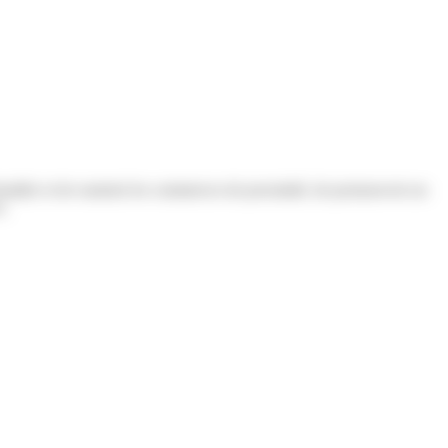
staller et de soutenir les commerces de proximité, de promouvoir un
s.