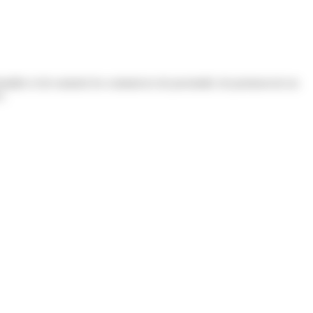
staller et de soutenir les commerces de proximité, de promouvoir un
s.