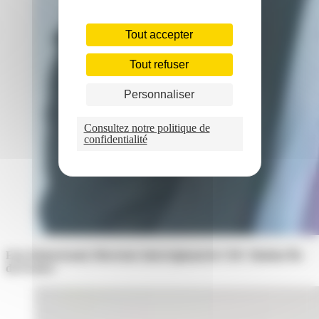
Tout accepter
Tout refuser
Personnaliser
Consultez notre politique de
confidentialité
Eric Dubertrand, Directeur interrégional de CDC Habitat Île-
de-France