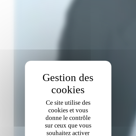
Ce site utilise des
cookies et vous
donne le contrôle
sur ceux que vous
souhaitez activer