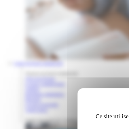
Louer un local commercial
Trouver un local commercial
Tous nos locaux
Locaux commerciaux
Ateliers
Boutiques éphémères
Bureaux
Locaux d'activités
Autres lieux
Ce site utili
Tester son projet de commerce