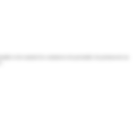
staller et de soutenir les commerces de proximité, de promouvoir un
s.