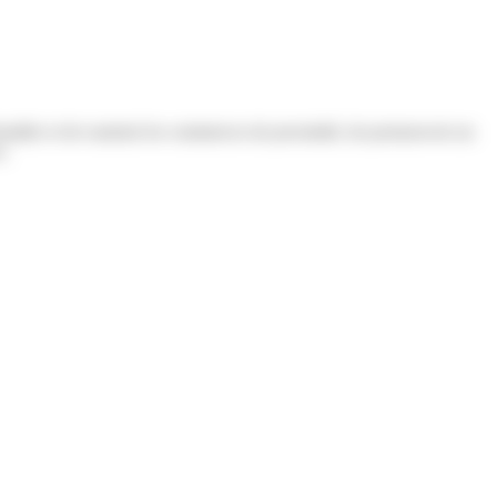
staller et de soutenir les commerces de proximité, de promouvoir un
s.