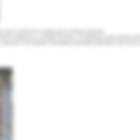
is pour soutenir les commerçants et artisans parisiens.
is Commerces et sa filiale Foncière, cet opérateur a pour mission d'in
commerce et de faciliter l'installation d'activités médicales et de service