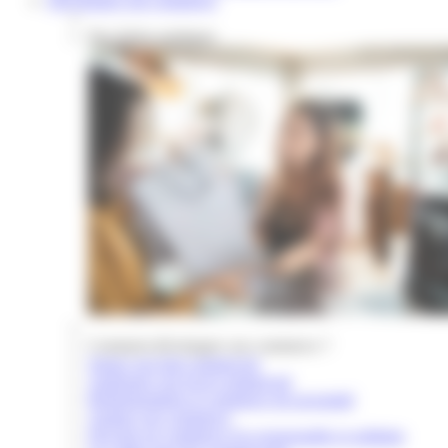
Développer son commerce
Nos fiches pratiques
Comment développer son commerce ?
Signer son bail commercial
Aménager son local commercial
Réglementation et commerce de proximité
Animer son commerce
Devenir un commerce éco-responsable et solidaire