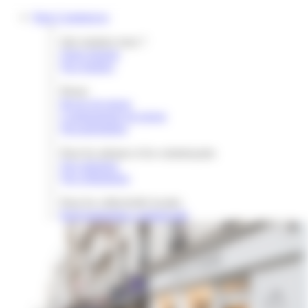
Gestion des cookies
Paris Commerces
Qui sommes nous ?
Notre histoire
Nos équipes
Presse
Revue de presse
Communiqués de presse
Documentation
Pour les artisans et les commerçants
Nos missions
Nos réalisations
Pour les collectivités locales
Redynamisation commerciale