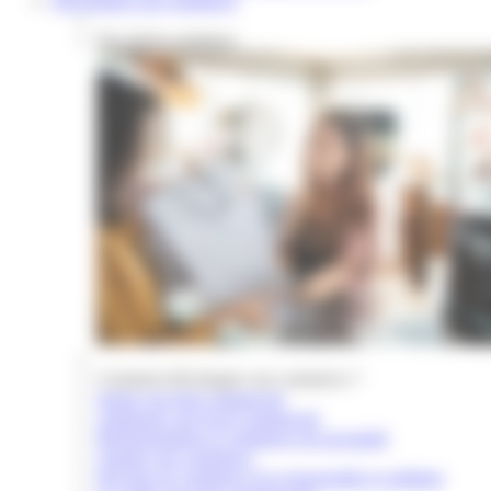
Développer son commerce
Nos fiches pratiques
Comment développer son commerce ?
Signer son bail commercial
Aménager son local commercial
Réglementation et commerce de proximité
Animer son commerce
Devenir un commerce éco-responsable et solidaire