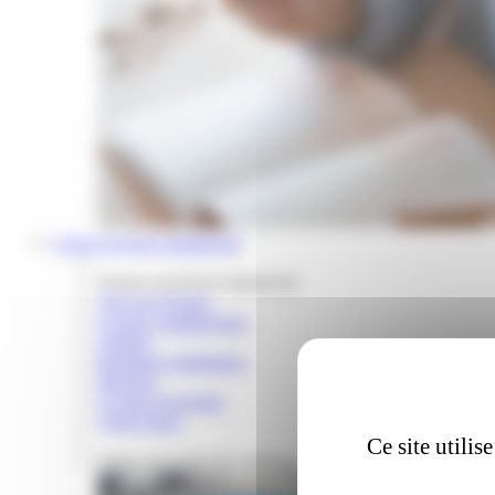
Louer un local commercial
Trouver un local commercial
Tous nos locaux
Locaux commerciaux
Ateliers
Boutiques éphémères
Bureaux
Locaux d'activités
Autres lieux
Ce site utili
Tester son projet de commerce