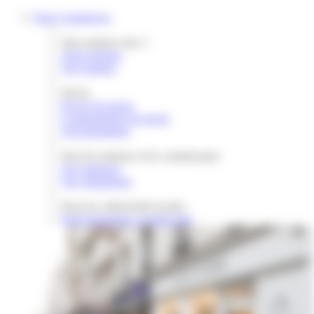
Gestion des cookies
Paris Commerces
Qui sommes nous ?
Notre histoire
Nos équipes
Presse
Revue de presse
Communiqués de presse
Documentation
Pour les artisans et les commerçants
Nos missions
Nos réalisations
Pour les collectivités locales
Redynamisation commerciale