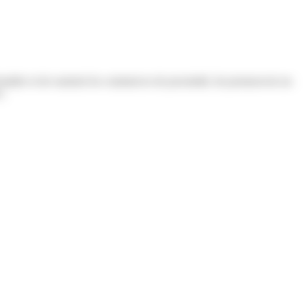
staller et de soutenir les commerces de proximité, de promouvoir un
s.