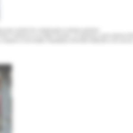
is pour soutenir les commerçants et artisans parisiens.
is Commerces et sa filiale Foncière, cet opérateur a pour mission d'in
commerce et de faciliter l'installation d'activités médicales et de service