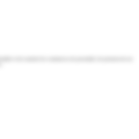
staller et de soutenir les commerces de proximité, de promouvoir un
s.